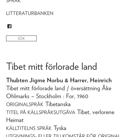
SPRÅK
LITTERATURBANKEN
Tibet mitt förlorade land
Thubten Jigme Norbu & Harrer, Heinrich
Tibet mitt förlorade land
/ översättning Åke
Ohlmarks
– Stockholm : For,
1960
Tibetanska
ORIGINALSPRÅK
Tibet, verlorene
TITEL PÅ KÄLLSPRÅKSUTGÅVA
Heimat
Tyska
KÄLLTITELNS SPRÅK
UTGIVNINGS- ELLER TILLKOMSTÅR FÖR ORIGINAL