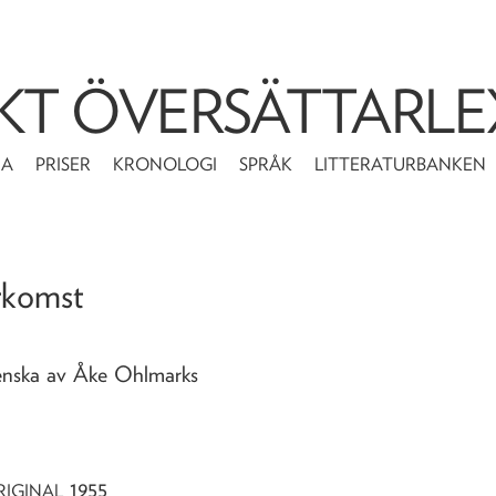
KT ÖVERSÄTTARLE
MA
PRISER
KRONOLOGI
SPRÅK
LITTERATURBANKEN
rkomst
svenska av Åke Ohlmarks
1955
RIGINAL