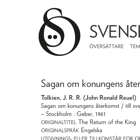
SVENS
ÖVERSÄTTARE
TE
Sagan om konungens åte
Tolkien, J. R. R. (John Ronald Reuel)
Sagan om konungens återkomst
/ till 
– Stockholm : Geber,
1961
The Return of the King
ORIGINALTITEL
Engelska
ORIGINALSPRÅK
UTGIVNINGS- ELLER TILLKOMSTÅR FÖR O