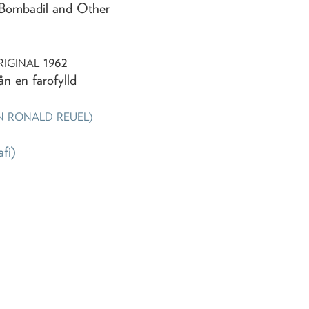
Bombadil and Other
1962
RIGINAL
ån en farofylld
OHN RONALD REUEL)
afi)