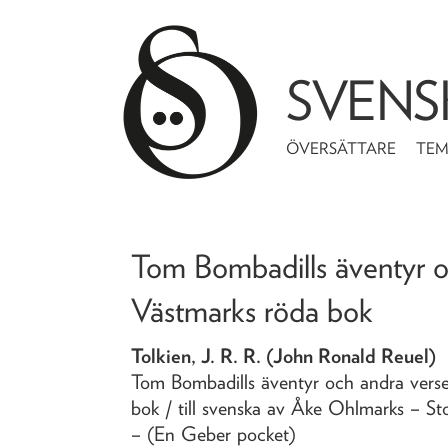
SVENS
ÖVERSÄTTARE
TE
Tom Bombadills äventyr o
Västmarks röda bok
Tolkien, J. R. R. (John Ronald Reuel)
Tom Bombadills äventyr och andra verse
bok
/ till svenska av Åke Ohlmarks
– St
– (En Geber pocket)