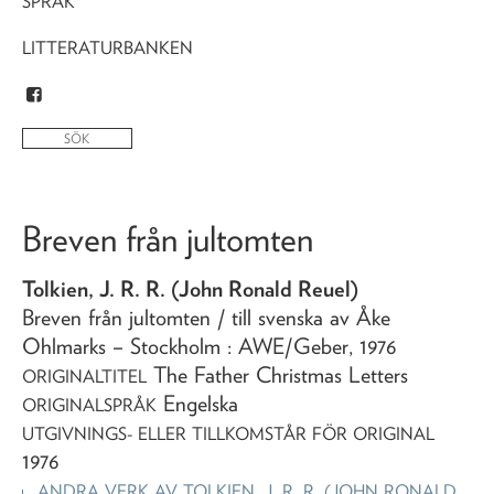
SPRÅK
LITTERATURBANKEN
Breven från jultomten
Tolkien, J. R. R. (John Ronald Reuel)
Breven från jultomten
/ till svenska av Åke
Ohlmarks
– Stockholm : AWE/Geber,
1976
The Father Christmas Letters
ORIGINALTITEL
Engelska
ORIGINALSPRÅK
UTGIVNINGS- ELLER TILLKOMSTÅR FÖR ORIGINAL
1976
ANDRA VERK AV
TOLKIEN, J. R. R. (JOHN RONALD