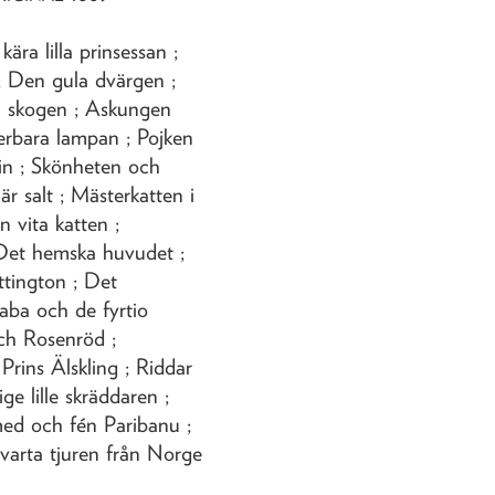
ära lilla prinsessan ;
 Den gula dvärgen ;
 i skogen ; Askungen
erbara lampan ; Pojken
zkin ; Skönheten och
är salt ; Mästerkatten i
n vita katten ;
Det hemska huvudet ;
tington ; Det
aba och de fyrtio
ch Rosenröd ;
Prins Älskling ; Riddar
e lille skräddaren ;
med och fén Paribanu ;
varta tjuren från Norge