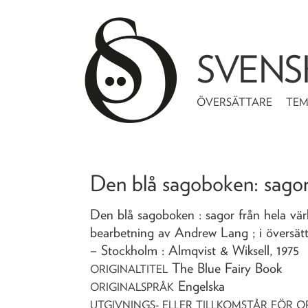
SVENS
ÖVERSÄTTARE
TE
Den blå sagoboken
: sago
Den blå sagoboken
: sagor från hela vä
bearbetning av Andrew Lang ; i översä
– Stockholm : Almqvist & Wiksell,
1975
The Blue Fairy Book
ORIGINALTITEL
Engelska
ORIGINALSPRÅK
UTGIVNINGS- ELLER TILLKOMSTÅR FÖR O