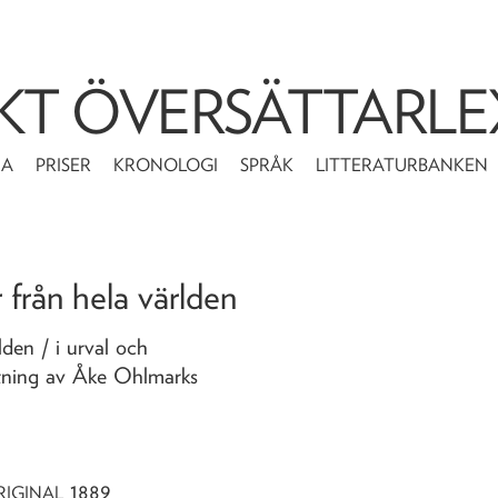
KT ÖVERSÄTTARLE
MA
PRISER
KRONOLOGI
SPRÅK
LITTERATURBANKEN
r från hela världen
rlden
/ i urval och
ttning av Åke Ohlmarks
1889
RIGINAL