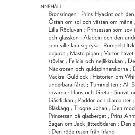
INNEHÅLL
Bronsringen ; Prins Hyacint och den k
Östan om sol och västan om måne ;
Lilla Rödluvan ; Prinsessan som sov
och glasskon ; Aladdin och den und
som ville lära sig rysa ; Rumpelstilt
odjuret ; Mästerpigan ; Varför havet 
stövlar ; Felicia och nejlikkrukan ; De
Näckrosen och guldspinnerskorna ; 
Vackra Guldlock ; Historien om Whit
underbara fåret ; Tummeliten ; Ali B
rövarna ; Hans och Greta ; Snövit o
Gåsflickan ; Paddor och diamanter ; 
Blåskägg ; Trogne Johan ; Den modig
Prinsessan på glasberget ; Prins Ah
Sagan om Jack jättedödaren ; Den s
; Den röde resen från Irland