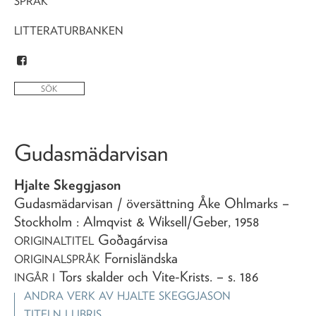
SPRÅK
LITTERATURBANKEN
Gudasmädarvisan
Hjalte Skeggjason
Gudasmädarvisan
/ översättning Åke Ohlmarks
–
Stockholm : Almqvist & Wiksell/Geber,
1958
Goðagárvisa
ORIGINALTITEL
Fornisländska
ORIGINALSPRÅK
Tors skalder och Vite-Krists
. – s. 186
INGÅR I
ANDRA VERK AV
HJALTE SKEGGJASON
TITELN I LIBRIS