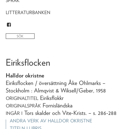
SPRÅK
LITTERATURBANKEN
Eiriksflocken
Halldor okristne
Eiriksflocken
/ översättning Åke Ohlmarks
–
Stockholm : Almqvist & Wiksell/Geber,
1958
Eiriksflokkr
ORIGINALTITEL
Fornisländska
ORIGINALSPRÅK
Tors skalder och Vite-Krists
. – s. 286-288
INGÅR I
ANDRA VERK AV
HALLDOR OKRISTNE
TITELN I LIBRIS