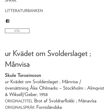
SPRÅK
LITTERATURBANKEN
ur Kvädet om Svolderslaget ;
Månvisa
Skule Torseinsson
ur Kvädet om Svolderslaget ; Månvisa
/
översättning Åke Ohlmarks
– Stockholm : Almqvist
& Wiksell/Geber,
1958
Brot af Svoldrarflokki ; Mánavísa
ORIGINALTITEL
Fornisländska
ORIGINALSPRÅK