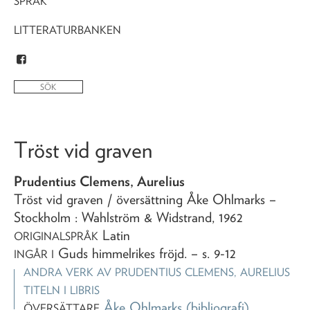
SPRÅK
LITTERATURBANKEN
Tröst vid graven
Prudentius Clemens, Aurelius
Tröst vid graven
/ översättning Åke Ohlmarks
–
Stockholm : Wahlström & Widstrand,
1962
Latin
ORIGINALSPRÅK
Guds himmelrikes fröjd
. – s. 9-12
INGÅR I
ANDRA VERK AV
PRUDENTIUS CLEMENS, AURELIUS
TITELN I LIBRIS
Åke Ohlmarks
(bibliografi)
ÖVERSÄTTARE