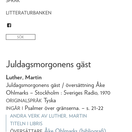
SPRÅK
LITTERATURBANKEN
Juldagsmorgonens gäst
Luther, Martin
Juldagsmorgonens gäst
/ översättning Åke
Ohlmarks
– Stockholm : Sveriges Radio,
1970
Tyska
ORIGINALSPRÅK
Psalmer över gränserna
. – s. 21-22
INGÅR I
ANDRA VERK AV
LUTHER, MARTIN
TITELN I LIBRIS
Åke Ohlmarks
(bibliografi)
ÖVERSÄTTARE