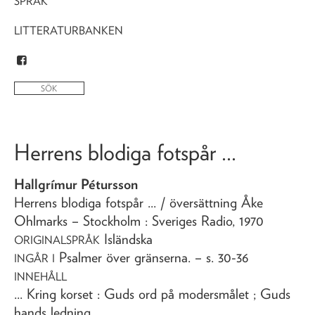
SPRÅK
LITTERATURBANKEN
Herrens blodiga fotspår ...
Hallgrímur Pétursson
Herrens blodiga fotspår ...
/ översättning Åke
Ohlmarks
– Stockholm : Sveriges Radio,
1970
Isländska
ORIGINALSPRÅK
Psalmer över gränserna
. – s. 30-36
INGÅR I
INNEHÅLL
... Kring korset : Guds ord på modersmålet ; Guds
hands ledning