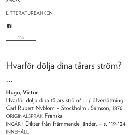
SPRÅK
LITTERATURBANKEN
Hvarför dölja dina tårars ström?
...
Hugo, Victor
Hvarför dölja dina tårars ström? ...
/ öfversättning
Carl Rupert Nyblom
– Stockholm : Samson,
1876
Franska
ORIGINALSPRÅK
Dikter från främmande länder
. – s. 119-124
INGÅR I
INNEHÅLL