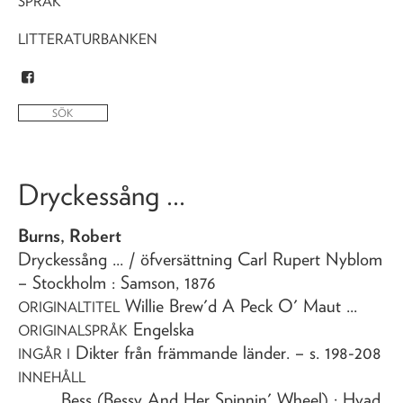
SPRÅK
LITTERATURBANKEN
Dryckessång ...
Burns, Robert
Dryckessång ...
/ öfversättning Carl Rupert Nyblom
– Stockholm : Samson,
1876
Willie Brew'd A Peck O' Maut ...
ORIGINALTITEL
Engelska
ORIGINALSPRÅK
Dikter från främmande länder
. – s. 198-208
INGÅR I
INNEHÅLL
... Bess (Bessy And Her Spinnin' Wheel) ; Hvad