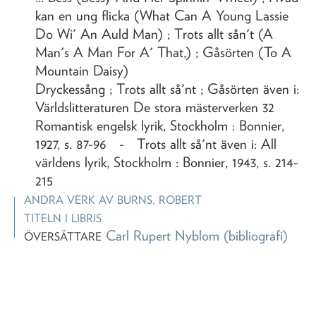
kan en ung flicka (What Can A Young Lassie
Do Wi' An Auld Man) ; Trots allt sån't (A
Man's A Man For A' That,) ; Gåsörten (To A
Mountain Daisy)
Dryckessång ; Trots allt så'nt ; Gåsörten även i:
Världslitteraturen De stora mästerverken 32
Romantisk engelsk lyrik, Stockholm : Bonnier,
1927, s. 87-96 - Trots allt så'nt även i: All
världens lyrik, Stockholm : Bonnier, 1943, s. 214-
215
ANDRA VERK AV
BURNS, ROBERT
TITELN I LIBRIS
Carl Rupert Nyblom
(bibliografi)
ÖVERSÄTTARE