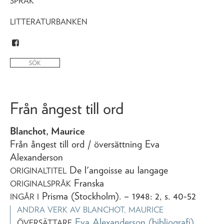
SPRÅK
LITTERATURBANKEN
Från ångest till ord
Blanchot, Maurice
Från ångest till ord
/ översättning Eva
Alexanderson
De l'angoisse au langage
ORIGINALTITEL
Franska
ORIGINALSPRÅK
Prisma (Stockholm)
. – 1948: 2, s. 40-52
INGÅR I
ANDRA VERK AV
BLANCHOT, MAURICE
Eva Alexanderson
(bibliografi)
ÖVERSÄTTARE