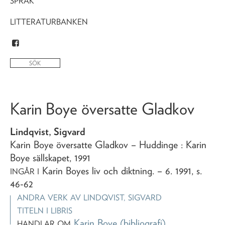
SPRÅK
LITTERATURBANKEN
Karin Boye översatte Gladkov
Lindqvist, Sigvard
Karin Boye översatte Gladkov
– Huddinge : Karin
Boye sällskapet,
1991
Karin Boyes liv och diktning
. – 6. 1991, s.
INGÅR I
46-62
ANDRA VERK AV
LINDQVIST, SIGVARD
TITELN I LIBRIS
Karin Boye
(bibliografi)
HANDLAR OM