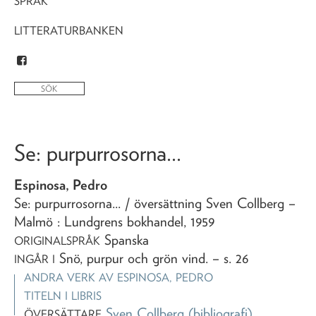
SPRÅK
LITTERATURBANKEN
Se: purpurrosorna...
Espinosa, Pedro
Se: purpurrosorna...
/ översättning Sven Collberg
–
Malmö : Lundgrens bokhandel,
1959
Spanska
ORIGINALSPRÅK
Snö, purpur och grön vind
. – s. 26
INGÅR I
ANDRA VERK AV
ESPINOSA, PEDRO
TITELN I LIBRIS
Sven Collberg
(bibliografi)
ÖVERSÄTTARE