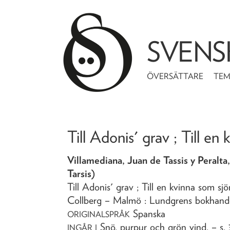
SVENS
ÖVERSÄTTARE
TE
Till Adonis' grav ; Till en
Villamediana, Juan de Tassis y Peralta
Tarsis)
Till Adonis' grav ; Till en kvinna som sj
Collberg
– Malmö : Lundgrens bokhand
Spanska
ORIGINALSPRÅK
Snö, purpur och grön vind
. – s.
INGÅR I