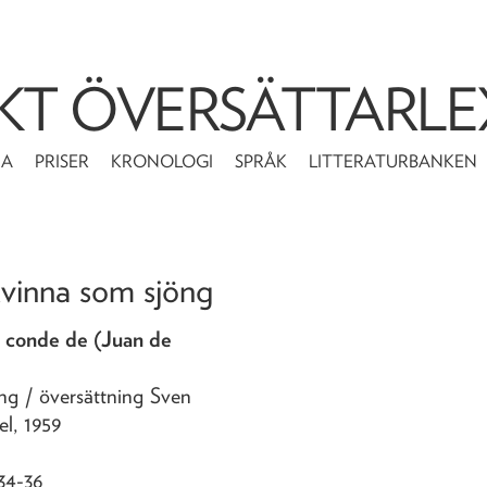
KT ÖVERSÄTTARLE
MA
PRISER
KRONOLOGI
SPRÅK
LITTERATURBANKEN
 kvinna som sjöng
, conde de (Juan de
öng
/ översättning Sven
el,
1959
 34-36