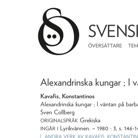
SVENS
ÖVERSÄTTARE
TE
Alexandrinska kungar ; I 
Kavafis, Konstantinos
Alexandrinska kungar ; I väntan på bar
Sven Collberg
Grekiska
ORIGINALSPRÅK
Lyrikvännen
. – 1980 : 3, s. 146-1
INGÅR I
ANDRA VERK AV
KAVAFIS, KONSTANTI