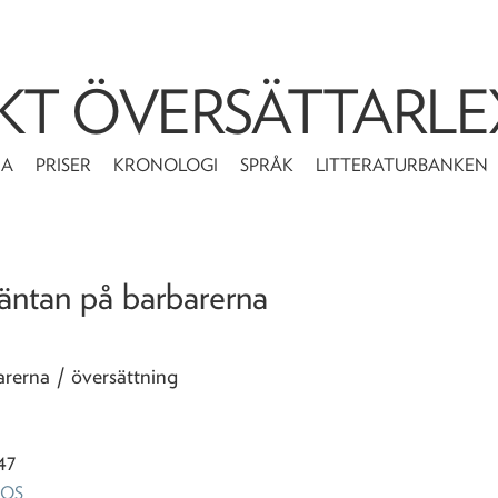
KT ÖVERSÄTTARLE
MA
PRISER
KRONOLOGI
SPRÅK
LITTERATURBANKEN
väntan på barbarerna
barerna
/ översättning
47
NOS