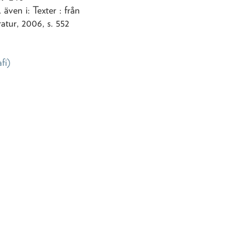
även i: Texter : från
ratur, 2006, s. 552
afi)