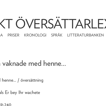
KT ÖVERSÄTTARLE
MA
PRISER
KRONOLOGI
SPRÅK
LITTERATURBANKEN
han vaknade med henne...
d henne...
/ översättning
ls Er bey Ihr wachete
239-240