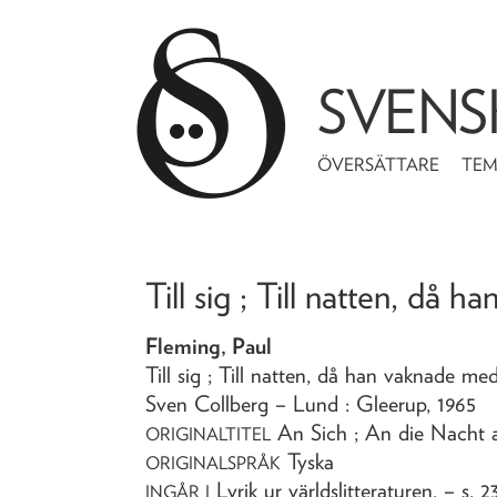
SVENS
ÖVERSÄTTARE
TE
Till sig ; Till natten, då 
Fleming, Paul
Till sig ; Till natten, då han vaknade me
Sven Collberg
– Lund : Gleerup,
1965
An Sich ; An die Nacht a
ORIGINALTITEL
Tyska
ORIGINALSPRÅK
Lyrik ur världslitteraturen
. – s. 
INGÅR I