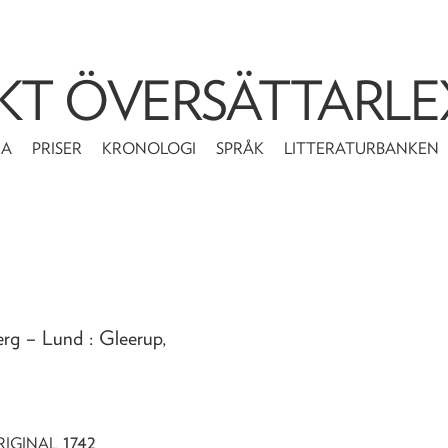
KT ÖVERSÄTTARLE
MA
PRISER
KRONOLOGI
SPRÅK
LITTERATURBANKEN
erg
– Lund : Gleerup,
1742
RIGINAL