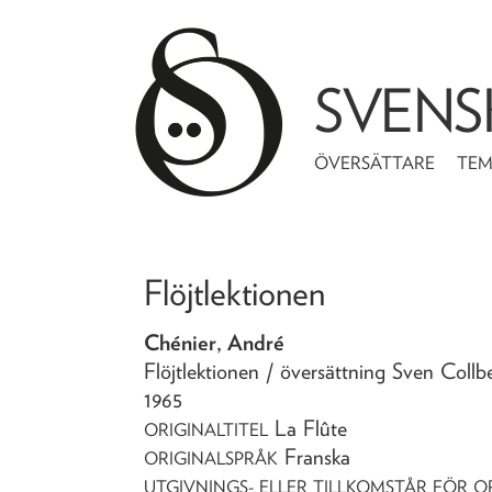
SVENS
ÖVERSÄTTARE
TE
Flöjtlektionen
Chénier, André
Flöjtlektionen
/ översättning Sven Collb
1965
La Flûte
ORIGINALTITEL
Franska
ORIGINALSPRÅK
UTGIVNINGS- ELLER TILLKOMSTÅR FÖR O