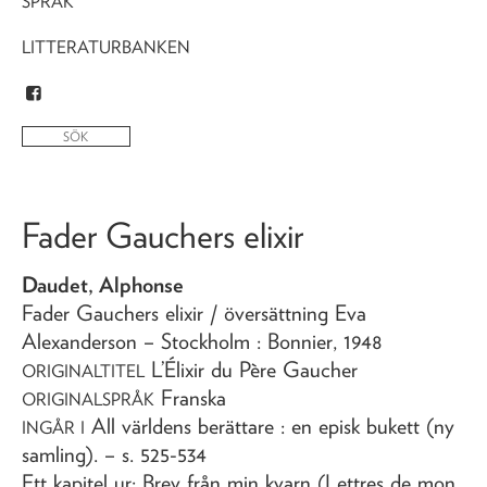
SPRÅK
LITTERATURBANKEN
Fader Gauchers elixir
Daudet, Alphonse
Fader Gauchers elixir
/ översättning Eva
Alexanderson
– Stockholm : Bonnier,
1948
L’Élixir du Père Gaucher
ORIGINALTITEL
Franska
ORIGINALSPRÅK
All världens berättare : en episk bukett (ny
INGÅR I
samling)
. – s. 525-534
Ett kapitel ur: Brev från min kvarn (Lettres de mon