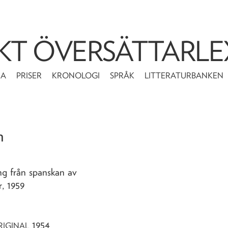
KT ÖVERSÄTTARLE
MA
PRISER
KRONOLOGI
SPRÅK
LITTERATURBANKEN
n
ing från spanskan av
r,
1959
1954
RIGINAL