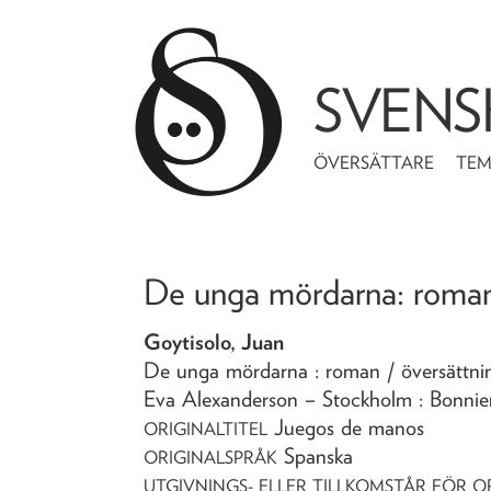
SVENS
ÖVERSÄTTARE
TE
De unga mördarna
: roma
Goytisolo, Juan
De unga mördarna
: roman
/ översättn
Eva Alexanderson
– Stockholm : Bonnie
Juegos de manos
ORIGINALTITEL
Spanska
ORIGINALSPRÅK
UTGIVNINGS- ELLER TILLKOMSTÅR FÖR O