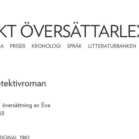
KT ÖVERSÄTTARLE
MA
PRISER
KRONOLOGI
SPRÅK
LITTERATURBANKEN
etektivroman
/ översättning av Eva
63
1961
RIGINAL