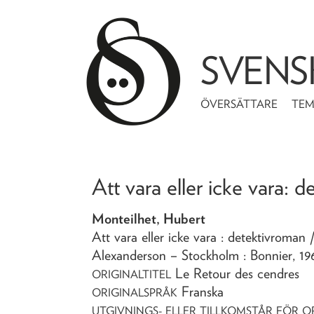
SVENS
ÖVERSÄTTARE
TE
Att vara eller icke vara
: d
Monteilhet, Hubert
Att vara eller icke vara
: detektivroman
Alexanderson
– Stockholm : Bonnier,
19
Le Retour des cendres
ORIGINALTITEL
Franska
ORIGINALSPRÅK
UTGIVNINGS- ELLER TILLKOMSTÅR FÖR O