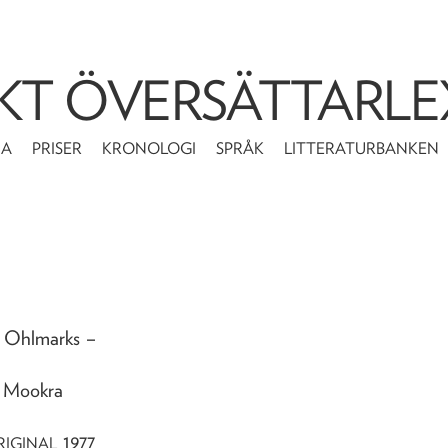
KT ÖVERSÄTTARLE
MA
PRISER
KRONOLOGI
SPRÅK
LITTERATURBANKEN
e Ohlmarks
–
e Mookra
1977
RIGINAL