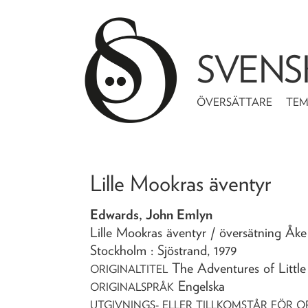
SVENS
ÖVERSÄTTARE
TE
Lille Mookras äventyr
Edwards, John Emlyn
Lille Mookras äventyr
/ översätning Åk
Stockholm : Sjöstrand,
1979
The Adventures of Littl
ORIGINALTITEL
Engelska
ORIGINALSPRÅK
UTGIVNINGS- ELLER TILLKOMSTÅR FÖR O