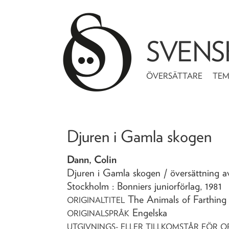
SVENS
ÖVERSÄTTARE
TE
Djuren i Gamla skogen
Dann, Colin
Djuren i Gamla skogen
/ översättning 
Stockholm : Bonniers juniorförlag,
1981
The Animals of Farthin
ORIGINALTITEL
Engelska
ORIGINALSPRÅK
UTGIVNINGS- ELLER TILLKOMSTÅR FÖR O