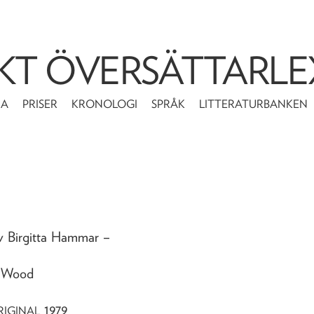
KT ÖVERSÄTTARLE
MA
PRISER
KRONOLOGI
SPRÅK
LITTERATURBANKEN
av Birgitta Hammar
–
g Wood
1979
RIGINAL