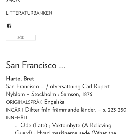
SPRÅK
LITTERATURBANKEN
San Francisco ...
Harte, Bret
San Francisco ...
/ öfversättning Carl Rupert
Nyblom
– Stockholm : Samson,
1876
Engelska
ORIGINALSPRÅK
Dikter från främmande länder
. – s. 223-250
INGÅR I
INNEHÅLL
... Öde (Fate) ; Vaktombyte (A Relieving
Guard) ; Hvad maskinerna sade (What the