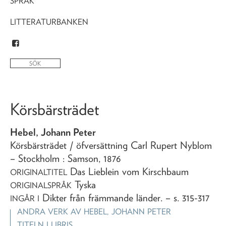
SPRÅK
LITTERATURBANKEN
Körsbärsträdet
Hebel, Johann Peter
Körsbärsträdet
/ öfversättning Carl Rupert Nyblom
– Stockholm : Samson,
1876
Das Lieblein vom Kirschbaum
ORIGINALTITEL
Tyska
ORIGINALSPRÅK
Dikter från främmande länder
. – s. 315-317
INGÅR I
ANDRA VERK AV
HEBEL, JOHANN PETER
TITELN I LIBRIS