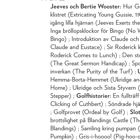
Jeeves och Bertie Wooster:
Hur Gu
klistret (Extricating Young Gussie, 19
igång lilla hjärnan (Jeeves Exerts t
Inga bröllopsklockor för Bingo (No 
Bingo) ; Introduktion av Claude och
Claude and Eustace) ; Sir Roderick
Roderick Comes to Lunch) ; Den sto
(The Great Sermon Handicap) ; Spo
inverkan (The Purity of the Turf) ;
U
Hemma-Borta-Hemmet (Ukridge an
Home) ; Ukridge och Sista Styvern 
Stepper) ;
Golfhistorier:
En fullträ
Clicking of Cuthbert) ; Söndrade hj
; Golfprovet (Ordeal by Golf) ;
Slo
brottslighet på Blandings Castle (
Blandings) ; Samling kring pumpan 
Pumpkin) ; Gris-i-hoooo! (Pig-hoo-o-