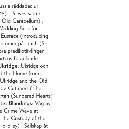
ssie räddades ur
15) ; Jeeves sätter
he Old Cerebellum) ;
Wedding Bells for
 Eustace (Introducing
 kommer på lunch (Sir
ra predikotävlingen
rtens förädlande
kridge:
Ukridge och
d the Home from
(Ukridge and the Old
ff av Cuthbert (The
ärtan (Sundered Hearts)
ttet Blandings
: Våg av
The Crime Wave at
(The Custody of the
o-o-ey) ; Sällskap åt