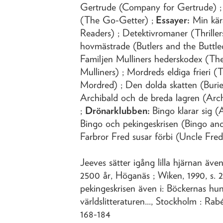
Gertrude (Company for Gertrude) ;
(The Go-Getter) ;
Essayer:
Min kär
Readers) ; Detektivromaner (Thrille
hovmästrade (Butlers and the Buttle
Familjen Mulliners hederskodex (Th
Mulliners) ; Mordreds eldiga frieri 
Mordred) ; Den dolda skatten (Burie
Archibald och de breda lagren (Arc
;
Drönarklubben:
Bingo klarar sig (A
Bingo och pekingeskrisen (Bingo and 
Farbror Fred susar förbi (Uncle Fred
Jeeves sätter igång lilla hjärnan äve
2500 år, Höganäs ; Wiken, 1990, s
pekingeskrisen även i: Böckernas hund
världslitteraturen..., Stockholm : Rab
168-184