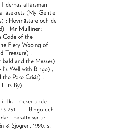
 Tidernas affärsman
a läsekrets (My Gentle
rs) ; Hovmästare och de
d) ;
Mr Mulliner:
e Code of the
(The Fiery Wooing of
d Treasure) ;
hibald and the Masses)
ll's Well with Bingo) ;
the Peke Crisis) ;
 Flits By)
n i: Bra böcker under
. 243-251 - Bingo och
ar : berättelser ur
én & Sjögren, 1990, s.