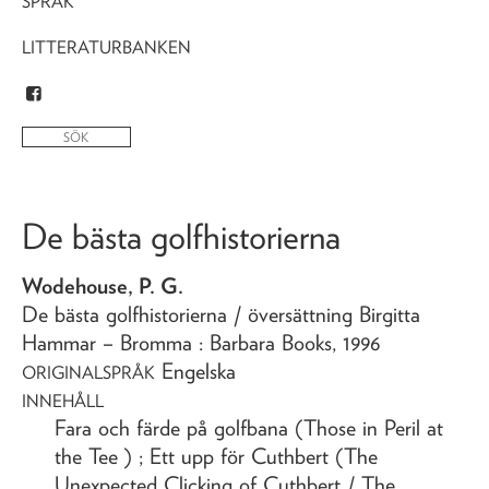
SPRÅK
LITTERATURBANKEN
De bästa golfhistorierna
Wodehouse, P. G.
De bästa golfhistorierna
/ översättning Birgitta
Hammar
– Bromma : Barbara Books,
1996
Engelska
ORIGINALSPRÅK
INNEHÅLL
Fara och färde på golfbana (Those in Peril at
the Tee ) ; Ett upp för Cuthbert (The
Unexpected Clicking of Cuthbert / The