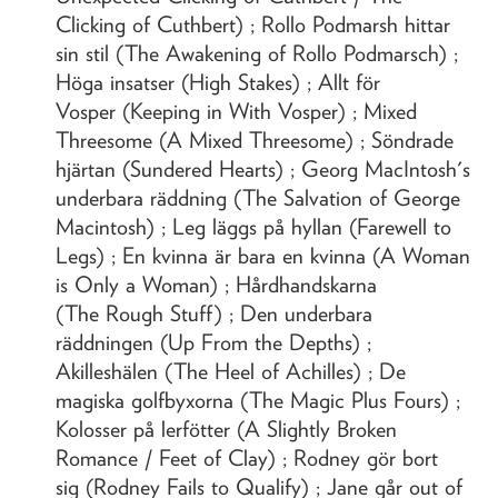
Clicking of Cuthbert) ; Rollo Podmarsh hittar
sin stil (The Awakening of Rollo Podmarsch) ;
Höga insatser (High Stakes) ; Allt för
Vosper (Keeping in With Vosper) ; Mixed
Threesome (A Mixed Threesome) ; Söndrade
hjärtan (Sundered Hearts) ; Georg MacIntosh's
underbara räddning (The Salvation of George
Macintosh) ; Leg läggs på hyllan (Farewell to
Legs) ; En kvinna är bara en kvinna (A Woman
is Only a Woman) ; Hårdhandskarna
(The Rough Stuff) ; Den underbara
räddningen (Up From the Depths) ;
Akilleshälen (The Heel of Achilles) ; De
magiska golfbyxorna (The Magic Plus Fours) ;
Kolosser på lerfötter (A Slightly Broken
Romance / Feet of Clay) ; Rodney gör bort
sig (Rodney Fails to Qualify) ; Jane går out of