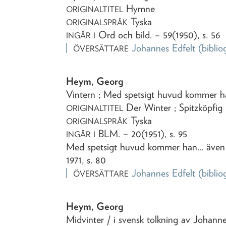
Hymne
ORIGINALTITEL
Tyska
ORIGINALSPRÅK
Ord och bild
. – 59(1950), s. 56
INGÅR I
Johannes Edfelt
(biblio
ÖVERSÄTTARE
Heym, Georg
Vintern ; Med spetsigt huvud kommer 
Der Winter ; Spitzköpfig
ORIGINALTITEL
Tyska
ORIGINALSPRÅK
BLM
. – 20(1951), s. 95
INGÅR I
Med spetsigt huvud kommer han... även i:
1971, s. 80
Johannes Edfelt
(biblio
ÖVERSÄTTARE
Heym, Georg
Midvinter
/ i svensk tolkning av Johanne