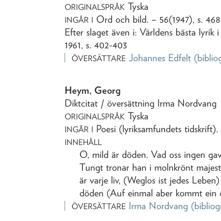
Tyska
ORIGINALSPRÅK
Ord och bild
. – 56(1947), s. 468
INGÅR I
Efter slaget även i: Världens bästa lyrik 
1961, s. 402-403
Johannes Edfelt
(biblio
ÖVERSÄTTARE
Heym, Georg
Diktcitat
/ översättning Irma Nordvang
Tyska
ORIGINALSPRÅK
Poesi (lyriksamfundets tidskrift)
.
INGÅR I
INNEHÅLL
O, mild är döden. Vad oss ingen ga
Tungt tronar han i molnkrönt majes
är varje liv, (Weglos ist jedes Leben
döden (Auf einmal aber kommt ein g
Irma Nordvang
(bibliog
ÖVERSÄTTARE