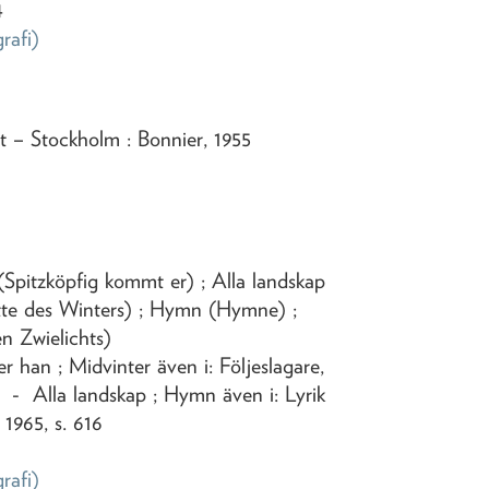
4
grafi)
t
– Stockholm : Bonnier,
1955
Spitzköpfig kommt er) ; Alla landskap
itte des Winters) ; Hymn (Hymne) ;
n Zwielichts)
 han ; Midvinter även i: Följeslagare,
6 - Alla landskap ; Hymn även i: Lyrik
 1965, s. 616
grafi)