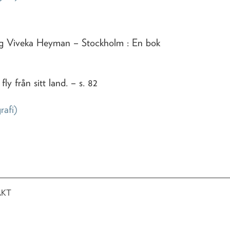
ing Viveka Heyman
– Stockholm : En bok
fly från sitt land
. – s. 82
rafi)
AKT