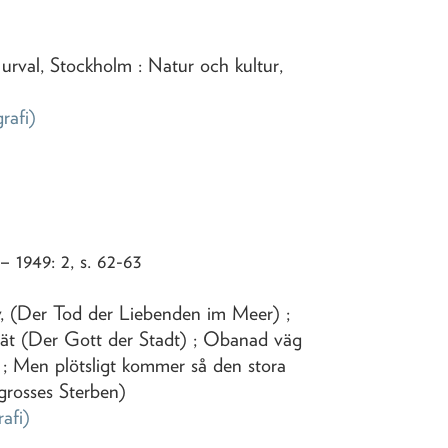
i urval, Stockholm : Natur och kultur,
grafi)
 – 1949: 2, s. 62-63
v, (Der Tod der Liebenden im Meer) ;
tät (Der Gott der Stadt) ; Obanad väg
) ; Men plötsligt kommer så den stora
rosses Sterben)
rafi)