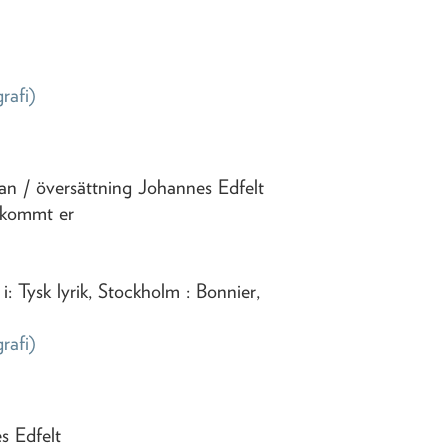
grafi)
han
/ översättning Johannes Edfelt
 kommt er
 Tysk lyrik, Stockholm : Bonnier,
grafi)
s Edfelt