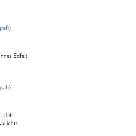
grafi)
annes Edfelt
grafi)
Edfelt
ielichts