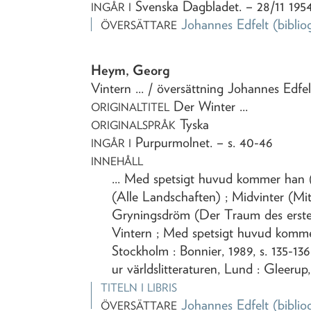
Svenska Dagbladet
. – 28/11 195
INGÅR I
Johannes Edfelt
(biblio
ÖVERSÄTTARE
Heym, Georg
Vintern ...
/ översättning Johannes Edfel
Der Winter ...
ORIGINALTITEL
Tyska
ORIGINALSPRÅK
Purpurmolnet
. – s. 40-46
INGÅR I
INNEHÅLL
... Med spetsigt huvud kommer han (
(Alle Landschaften) ; Midvinter (M
Gryningsdröm (Der Traum des erste
Vintern ; Med spetsigt huvud kommer
Stockholm : Bonnier, 1989, s. 135-13
ur världslitteraturen, Lund : Gleerup,
TITELN I LIBRIS
Johannes Edfelt
(biblio
ÖVERSÄTTARE