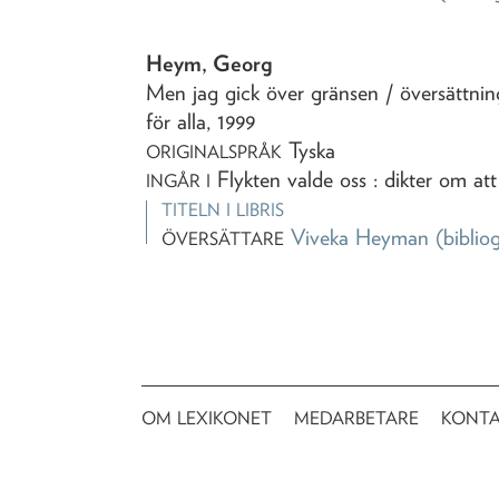
Heym, Georg
Men jag gick över gränsen
/ översättn
för alla,
1999
Tyska
ORIGINALSPRÅK
Flykten valde oss : dikter om att 
INGÅR I
TITELN I LIBRIS
Viveka Heyman
(bibliog
ÖVERSÄTTARE
OM LEXIKONET
MEDARBETARE
KONT