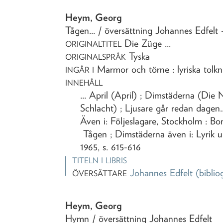
Heym, Georg
Tågen...
/ översättning Johannes Edfelt
Die Züge ...
ORIGINALTITEL
Tyska
ORIGINALSPRÅK
Marmor och törne : lyriska tolkn
INGÅR I
INNEHÅLL
... April (April) ; Dimstäderna (Die 
Schlacht) ; Ljusare går redan dagen..
Även i: Följeslagare, Stockholm : Bonn
Tågen ; Dimstäderna även i: Lyrik ur
1965, s. 615-616
TITELN I LIBRIS
Johannes Edfelt
(biblio
ÖVERSÄTTARE
Heym, Georg
Hymn
/ översättning Johannes Edfelt