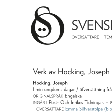
SVENS
ÖVERSÄTTARE
TE
Verk av
Hocking, Joseph
Hocking, Joseph
I min ungdoms dagar
/ öfversättning fr
Engelska
ORIGINALSPRÅK
Post- Och Inrikes Tidningar
. – 
INGÅR I
Emma Silfverstolpe
(bib
ÖVERSÄTTARE