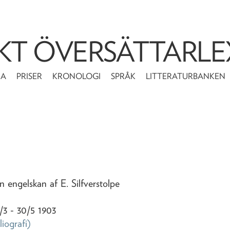
KT ÖVERSÄTTARLE
MA
PRISER
KRONOLOGI
SPRÅK
LITTERATURBANKEN
ån engelskan af E. Silfverstolpe
9/3 - 30/5 1903
liografi)