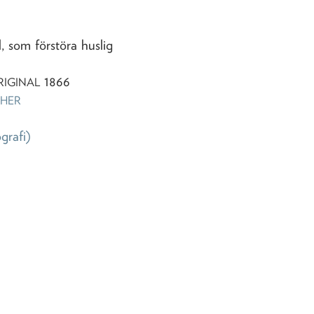
, som förstöra huslig
1866
RIGINAL
CHER
ografi)