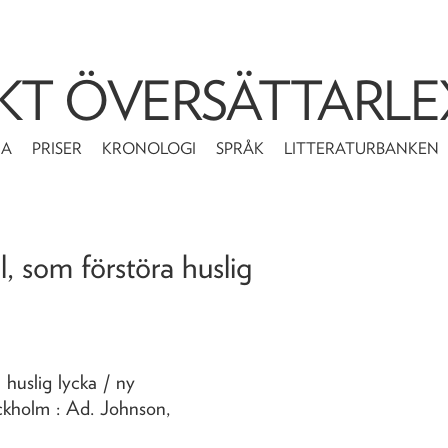
KT ÖVERSÄTTARLE
MA
PRISER
KRONOLOGI
SPRÅK
LITTERATURBANKEN
l, som förstöra huslig
a huslig lycka
/ ny
ckholm : Ad. Johnson,