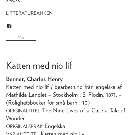
SPRÅK
LITTERATURBANKEN
Katten med nio lif
Bennet, Charles Henry
Katten med nio lif
/ bearbetning från engelska af
Mathilda Langlet
– Stockholm : S. Flodin,
1871
. –
(Rolighetsböcker för små barn ; 10)
The Nine Lives of a Cat : a Tale of
ORIGINALTITEL
Wonder
Engelska
ORIGINALSPRÅK
Katten med nio liv
VARIANTTITEL