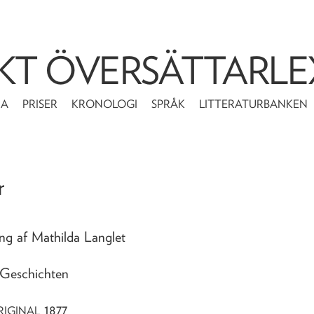
KT ÖVERSÄTTARLE
MA
PRISER
KRONOLOGI
SPRÅK
LITTERATURBANKEN
r
ing af Mathilda Langlet
 Geschichten
1877
RIGINAL