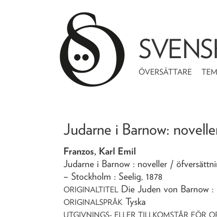
SVENS
ÖVERSÄTTARE
TE
Judarne i Barnow
: novelle
Franzos, Karl Emil
Judarne i Barnow
: noveller
/ öfversättn
– Stockholm : Seelig,
1878
Die Juden von Barnow :
ORIGINALTITEL
Tyska
ORIGINALSPRÅK
UTGIVNINGS- ELLER TILLKOMSTÅR FÖR O