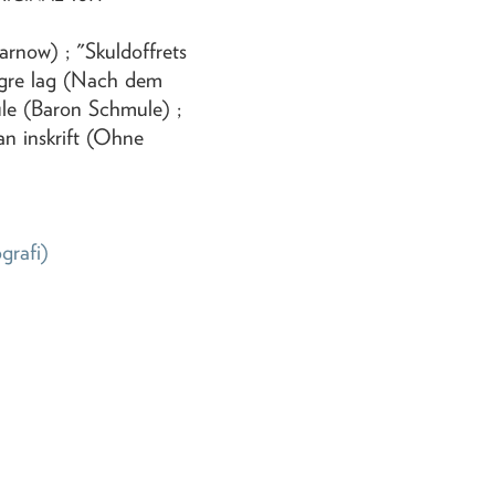
rnow) ; "Skuldoffrets
ögre lag (Nach dem
le (Baron Schmule) ;
an inskrift (Ohne
ografi)