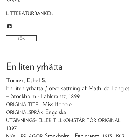
SPRÅK
LITTERATURBANKEN
En liten yrhätta
Turner, Ethel S.
En liten yrhätta
/ öfversättning af Mathilda Langlet
– Stockholm : Fahlcrantz,
1899
Miss Bobbie
ORIGINALTITEL
Engelska
ORIGINALSPRÅK
UTGIVNINGS- ELLER TILLKOMSTÅR FÖR ORIGINAL
1897
Stockholm : Fahlcrantz, 1913, 1917,
NYA UPPLAGOR