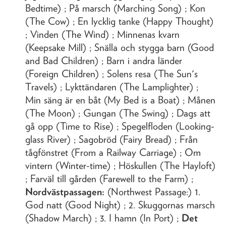
Bedtime) ; På marsch (Marching Song) ; Kon
(The Cow) ; En lycklig tanke (Happy Thought)
; Vinden (The Wind) ; Minnenas kvarn
(Keepsake Mill) ; Snälla och stygga barn (Good
and Bad Children) ; Barn i andra länder
(Foreign Children) ; Solens resa (The Sun's
Travels) ; Lykttändaren (The Lamplighter) ;
Min säng är en båt (My Bed is a Boat) ; Månen
(The Moon) ; Gungan (The Swing) ; Dags att
gå opp (Time to Rise) ; Spegelfloden (Looking-
glass River) ; Sagobröd (Fairy Bread) ; Från
tågfönstret (From a Railway Carriage) ; Om
vintern (Winter-time) ; Höskullen (The Hayloft)
; Farväl till gården (Farewell to the Farm) ;
Nordvästpassagen:
(Northwest Passage:) 1.
God natt (Good Night) ; 2. Skuggornas marsch
(Shadow March) ; 3. I hamn (In Port) ;
Det