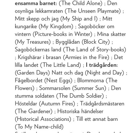
ensamma barnet:
(The Child Alone) ; Den
osynliga lekkamraten (The Unseen Playmate) ;
Mitt skepp och jag (My Ship and I) ; Mitt
kungarike (My Kingdom) ; Sagoböcker om
vintern (Picture-books in Winter) ; Mina skatter
(My Treasures) ; Bygglådan (Block City) ;
Sagoböckernas land (The Land of Story-books)
; Krigshärar i brasan (Armies in the Fire) ; Det
lilla landet (The Little Land) ;
I trädgården:
(Garden Days) Natt och dag (Night and Day) ;
Fågelbordet (Nest Eggs) ; Blommorna (The
Flowers) ; Sommarsolen (Summer Sun) ; Den
stumma soldaten (The Dumb Soldier) ;
Hösteldar (Autumn Fires) ; Trädgårdsmästaren
(The Gardener) ; Historiska händelser
(Historical Associations) ; Till ett annat barn
(To My Name-child)