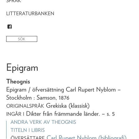
SPRÅK
LITTERATURBANKEN
Epigram
Theognis
Epigram
/ öfversättning Carl Rupert Nyblom
–
Stockholm : Samson,
1876
Grekiska (klassisk)
ORIGINALSPRÅK
Dikter från främmande länder
. – s. 5
INGÅR I
ANDRA VERK AV
THEOGNIS
TITELN I LIBRIS
Carl Rupert Nyblom
(bibliografi)
ÖVERSÄTTARE