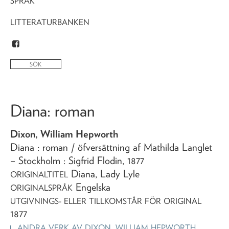
SPRÅK
LITTERATURBANKEN
Diana
: roman
Dixon, William Hepworth
Diana
: roman
/ öfversättning af Mathilda Langlet
– Stockholm : Sigfrid Flodin,
1877
Diana, Lady Lyle
ORIGINALTITEL
Engelska
ORIGINALSPRÅK
UTGIVNINGS- ELLER TILLKOMSTÅR FÖR ORIGINAL
1877
ANDRA VERK AV
DIXON, WILLIAM HEPWORTH