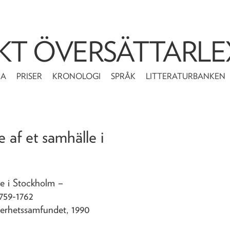
KT ÖVERSÄTTARLE
MA
PRISER
KRONOLOGI
SPRÅK
LITTERATURBANKEN
e af et samhälle i
lle i Stockholm
–
759-1762
terhetssamfundet, 1990