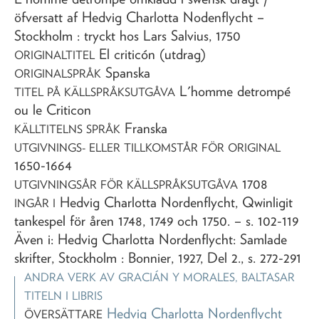
öfversatt af Hedvig Charlotta Nodenflycht
–
Stockholm : tryckt hos Lars Salvius,
1750
El criticón (utdrag)
ORIGINALTITEL
Spanska
ORIGINALSPRÅK
L'homme detrompé
TITEL PÅ KÄLLSPRÅKSUTGÅVA
ou le Criticon
Franska
KÄLLTITELNS SPRÅK
UTGIVNINGS- ELLER TILLKOMSTÅR FÖR ORIGINAL
1650-1664
1708
UTGIVNINGSÅR FÖR KÄLLSPRÅKSUTGÅVA
Hedvig Charlotta Nordenflycht, Qwinligit
INGÅR I
tankespel för åren 1748, 1749 och 1750
. – s. 102-119
Även i: Hedvig Charlotta Nordenflycht: Samlade
skrifter, Stockholm : Bonnier, 1927, Del 2., s. 272-291
ANDRA VERK AV
GRACIÁN Y MORALES, BALTASAR
TITELN I LIBRIS
Hedvig Charlotta Nordenflycht
ÖVERSÄTTARE