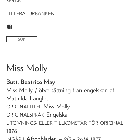
SPRÅK
LITTERATURBANKEN
Miss Molly
Butt, Beatrice May
Miss Molly
/ öfversättning från engelskan af
Mathilda Langlet
Miss Molly
ORIGINALTITEL
Engelska
ORIGINALSPRÅK
UTGIVNINGS- ELLER TILLKOMSTÅR FÖR ORIGINAL
1876
Aftonbladet
. – 9/3 - 26/4 1877
INGÅR I