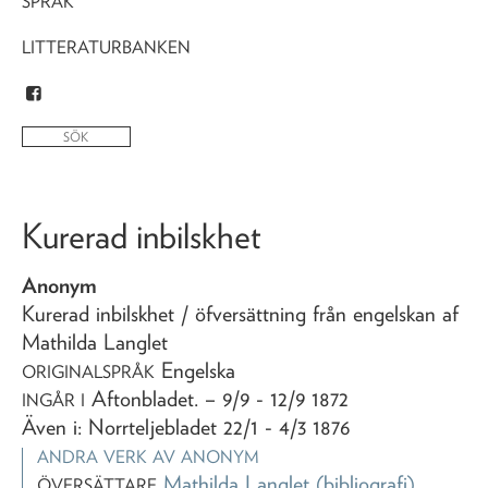
SPRÅK
LITTERATURBANKEN
Kurerad inbilskhet
Anonym
Kurerad inbilskhet
/ öfversättning från engelskan af
Mathilda Langlet
Engelska
ORIGINALSPRÅK
Aftonbladet
. – 9/9 - 12/9 1872
INGÅR I
Även i: Norrteljebladet 22/1 - 4/3 1876
ANDRA VERK AV
ANONYM
Mathilda Langlet
(bibliografi)
ÖVERSÄTTARE