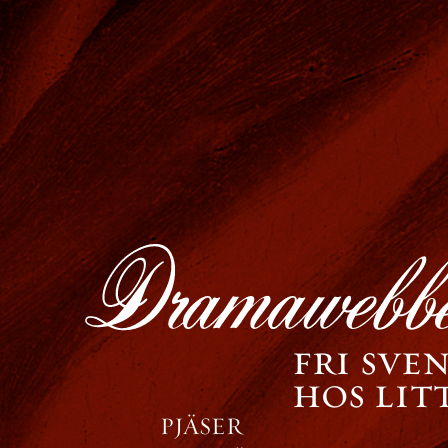
fri sve
hos li
PJÄSER