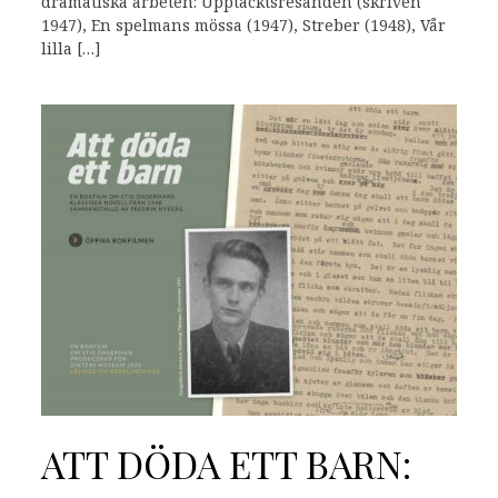
dramatiska arbeten: Upptäcktsresanden (skriven
1947), En spelmans mössa (1947), Streber (1948), Vår
lilla […]
ATT DÖDA ETT BARN: