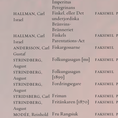
Imperitus
Peregrinans
hallman
,
Finkel, eller Det
faksimil
Carl
underjordiska
Israel
Bränvins-
Bränneriet
hallman
,
Finkels
faksimil
Carl
Parentations-Act
Israel
andersson
,
Fiskargossarne
faksimil
Carl
Gustaf
strindberg
,
Folkungasagan [ms]
faksimil
August
strindberg
,
Folkungasagan
faksimil
[1899]
August
strindberg
,
Fordringsegare
faksimil
August
stridsberg
,
Friman
faksimil
Carl
strindberg
,
Fritänkaren [1870]
faksimil
August
modée
,
Fru Rangsiuk
faksimil
Reinhold