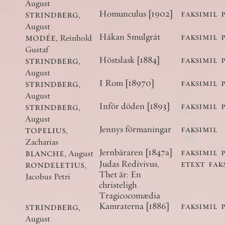
August
strindberg
,
Homunculus [1902]
faksimil
August
modée
,
Håkan Smulgråt
faksimil
Reinhold
Gustaf
strindberg
,
Höstslask [1884]
faksimil
August
strindberg
,
I Rom [18970]
faksimil
August
strindberg
,
Inför döden [1893]
faksimil
August
topelius
,
Jennys förmaningar
faksimil
Zacharias
blanche
,
Jernbäraren [1847a]
faksimil
August
rondeletius
,
Judas Redivivus,
etext
fak
Thet är: En
Jacobus Petri
christeligh
Tragicocomædia
strindberg
,
Kamraterna [1886]
faksimil
August