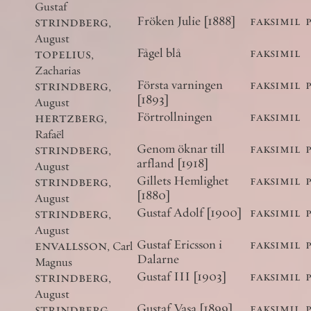
Gustaf
strindberg
,
Fröken Julie [1888]
faksimil
August
topelius
,
Fågel blå
faksimil
Zacharias
strindberg
,
Första varningen
faksimil
[1893]
August
hertzberg
,
Förtrollningen
faksimil
Rafaël
strindberg
,
Genom öknar till
faksimil
arfland [1918]
August
strindberg
,
Gillets Hemlighet
faksimil
[1880]
August
strindberg
,
Gustaf Adolf [1900]
faksimil
August
envallsson
,
Gustaf Ericsson i
faksimil
Carl
Dalarne
Magnus
strindberg
,
Gustaf III [1903]
faksimil
August
strindberg
,
Gustaf Vasa [1899]
faksimil