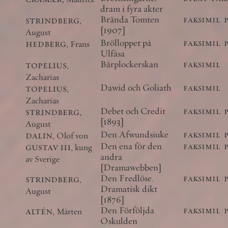
dram i fyra akter
strindberg
,
Brända Tomten
faksimil
[1907]
August
hedberg
,
Brölloppet på
faksimil
Frans
Ulfåsa
topelius
,
Bärplockerskan
faksimil
Zacharias
topelius
,
Dawid och Goliath
faksimil
Zacharias
strindberg
,
Debet och Credit
faksimil
[1893]
August
dalin
,
Den Afwundsiuke
faksimil
Olof von
gustav iii
,
Den ena för den
faksimil
kung
andra
av Sverige
[Dramawebben]
strindberg
,
Den Fredlöse.
faksimil
Dramatisk dikt
August
[1876]
altén
,
Den Förföljda
faksimil
Mårten
Oskulden