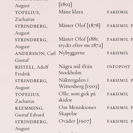
[1893]
August
topelius
,
Måne klara
faksimil
Zacharias
strindberg
,
Mäster Olof [1878]
faksimil
August
strindberg
,
Mäster Olof [1881,
faksimil
tryckt efter ms 1872]
August
andersson
,
Nybyggarne
faksimil
Carl
Gustaf
ristell
,
Några mil ifrån
infopost
Adolf
Stockholm
Fredrik
strindberg
,
Näktergalen i
faksimil
Wittenberg [1903]
August
topelius
,
Olle, som gick på
faksimil
skidor
Zacharias
klemming
,
Om Meniskiones
faksimil
Skapelse
Gustaf Edvard
strindberg
,
Oväder [1907]
faksimil
August