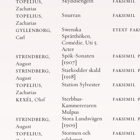
topelius
,
Skyddsengeln
faksimil
Zacharias
topelius
,
Snurran
faksimil
Zacharias
gyllenborg
,
Swenska
etext
fak
Sprätthöken,
Carl
Comédie, Uti 5.
Acter
strindberg
,
Spök-Sonaten
faksimil
[1907]
August
strindberg
,
Starkodder skald
faksimil
[1918]
August
topelius
,
Station Sylvester
faksimil
Zacharias
kexél
,
Sterbhus-
faksimil
Olof
Kammereraren
Mulpus
strindberg
,
Stora Landsvägen
faksimil
[1909]
August
topelius
,
Stormen och
faksimil
solskenet