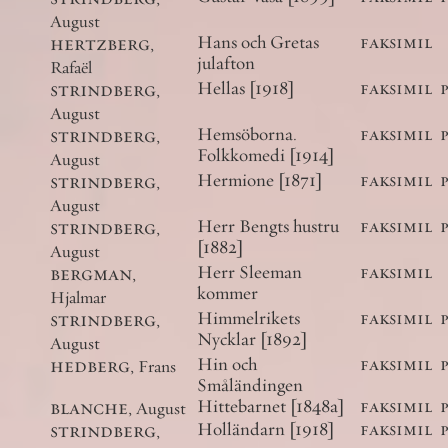
August
hertzberg
,
Hans och Gretas
faksimil
julafton
Rafaël
strindberg
,
Hellas [1918]
faksimil
August
strindberg
,
Hemsöborna.
faksimil
Folkkomedi [1914]
August
strindberg
,
Hermione [1871]
faksimil
August
strindberg
,
Herr Bengts hustru
faksimil
[1882]
August
bergman
,
Herr Sleeman
faksimil
kommer
Hjalmar
strindberg
,
Himmelrikets
faksimil
Nycklar [1892]
August
hedberg
,
Hin och
faksimil
Frans
Småländingen
blanche
,
Hittebarnet [1848a]
faksimil
August
strindberg
,
Holländarn [1918]
faksimil