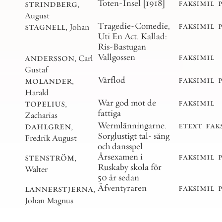
strindberg
,
Toten-Insel [1918]
faksimil
August
stagnell
,
Tragedie-Comedie,
faksimil
Johan
Uti En Act, Kallad:
Ris-Bastugan
andersson
,
Vallgossen
faksimil
Carl
Gustaf
molander
,
Vårflod
faksimil
Harald
topelius
,
War god mot de
faksimil
fattiga
Zacharias
dahlgren
,
Wermlänningarne.
etext
fak
Sorglustigt tal- sång
Fredrik August
och dansspel
stenström
,
Årsexamen i
faksimil
Ruskaby skola för
Walter
50 år sedan
lannerstjerna
,
Äfventyraren
faksimil
Johan Magnus