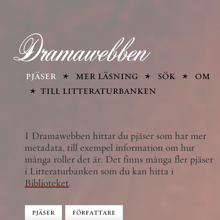
pjäser
mer läsning
sök
om
till litteraturbanken
I Dramawebben hittar du pjäser som har mer
metadata, till exempel information om hur
många roller det är. Det finns många fler pjäser
i Litteraturbanken som du kan hitta i
Biblioteket
.
pjäser
författare