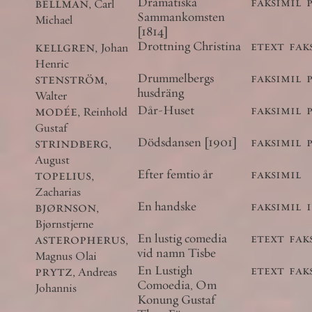
bellman
,
Dramatiska
faksimil
Carl
Sammankomsten
Michael
[1814]
kellgren
,
Drottning Christina
etext
fak
Johan
Henric
stenström
,
Drummelbergs
faksimil
husdräng
Walter
modée
,
Dår-Huset
faksimil
Reinhold
Gustaf
strindberg
,
Dödsdansen [1901]
faksimil
August
topelius
,
Efter femtio år
faksimil
Zacharias
bjørnson
,
En handske
faksimil
Bjørnstjerne
asteropherus
,
En lustig comedia
etext
fak
vid namn Tisbe
Magnus Olai
prytz
,
En Lustigh
etext
fak
Andreas
Comoedia, Om
Johannis
Konung Gustaf