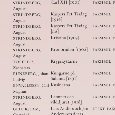
strindberg
,
Carl XII [1901]
faksimil
August
strindberg
,
Kaspers Fet-Tisdag
faksimil
[1916]
August
strindberg
,
Kaspers Fet-Tisdag
faksimil
[ms]
August
strindberg
,
Kristina [1903]
faksimil
August
strindberg
,
Kronbruden [1902]
faksimil
August
topelius
,
Krypskyttarne
faksimil
Zacharias
runeberg
,
Kungarne på
faksimil
Johan
Salamis [1891]
Ludvig
envallsson
,
Kusinerna
faksimil
Carl
Magnus
strindberg
,
Lammet och
faksimil
vilddjuret [1918]
August
geijerstam
,
Lars Anders och Jan
etext
fak
Anders och deras
Gustaf af