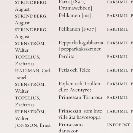
strindberg
,
Paria [1890,
faksimil
Dramawebben]
August
strindberg
,
Pelikanen [ms]
faksimil
August
strindberg
,
Pelikanen [1907]
faksimil
August
stenström
,
Pepparkaksgubbarna
faksimil
i pepparkaksskrinet
Walter
topelius
,
Perdita
faksimil
Zacharias
hallman
,
Petis och Telée
faksimil
Carl
Israel
stenström
,
Pojken och Trollen
faksimil
eller Äventyret
Walter
topelius
,
Prinsessan Törnrosa
faksimil
Zacharias
stenström
,
Prinsessan, som inte
faksimil
ville äta havresoppa
Walter
jonsson
,
Prinsessans
infopost
Ernst
dansskor