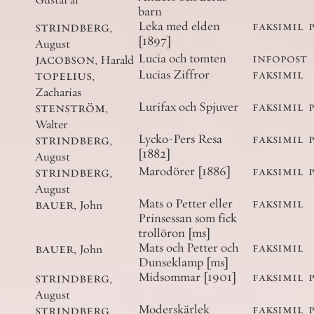
barn
strindberg
,
Leka med elden
faksimil
[1897]
August
jacobson
,
Lucia och tomten
infopost
Harald
topelius
,
Lucias Ziffror
faksimil
Zacharias
stenström
,
Lurifax och Spjuver
faksimil
Walter
strindberg
,
Lycko-Pers Resa
faksimil
[1882]
August
strindberg
,
Marodörer [1886]
faksimil
August
bauer
,
Mats o Petter eller
faksimil
John
Prinsessan som fick
trollöron [ms]
bauer
,
Mats och Petter och
faksimil
John
Dunseklamp [ms]
strindberg
,
Midsommar [1901]
faksimil
August
strindberg
,
Moderskärlek
faksimil