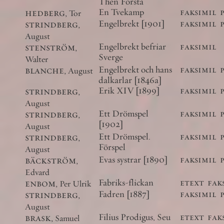
Then Första
hedberg
,
En Tvekamp
faksimil
Tor
strindberg
,
Engelbrekt [1901]
faksimil
August
stenström
,
Engelbrekt befriar
faksimil
Sverge
Walter
blanche
,
Engelbrekt och hans
faksimil
August
dalkarlar [1846a]
strindberg
,
Erik XIV [1899]
faksimil
August
strindberg
,
Ett Drömspel
faksimil
[1902]
August
strindberg
,
Ett Drömspel.
faksimil
Förspel
August
bäckström
,
Evas systrar [1890]
faksimil
Edvard
enbom
,
Fabriks-flickan
etext
fak
Per Ulrik
strindberg
,
Fadren [1887]
faksimil
August
brask
,
Filius Prodigus, Seu
etext
fak
Samuel