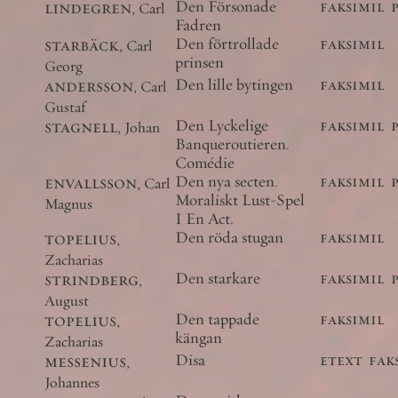
lindegren
,
Den Försonade
faksimil
Carl
Fadren
starbäck
,
Den förtrollade
faksimil
Carl
prinsen
Georg
andersson
,
Den lille bytingen
faksimil
Carl
Gustaf
stagnell
,
Den Lyckelige
faksimil
Johan
Banqueroutieren.
Comédie
envallsson
,
Den nya secten.
faksimil
Carl
Moraliskt Lust-Spel
Magnus
I En Act.
topelius
,
Den röda stugan
faksimil
Zacharias
strindberg
,
Den starkare
faksimil
August
topelius
,
Den tappade
faksimil
kängan
Zacharias
messenius
,
Disa
etext
fak
Johannes