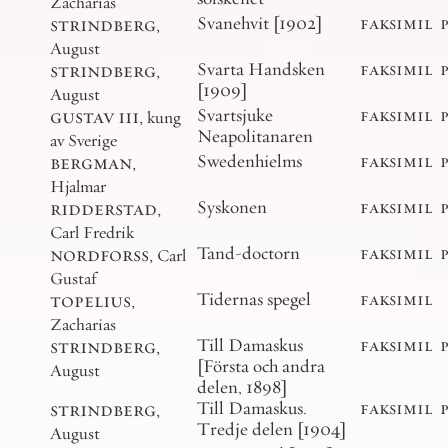
Zacharias
strindberg
,
Svanehvit [1902]
faksimil
August
strindberg
,
Svarta Handsken
faksimil
[1909]
August
gustav iii
,
Svartsjuke
faksimil
kung
Neapolitanaren
av Sverige
bergman
,
Swedenhielms
faksimil
Hjalmar
ridderstad
,
Syskonen
faksimil
Carl Fredrik
nordforss
,
Tand-doctorn
faksimil
Carl
Gustaf
topelius
,
Tidernas spegel
faksimil
Zacharias
strindberg
,
Till Damaskus
faksimil
[Första och andra
August
delen, 1898]
strindberg
,
Till Damaskus.
faksimil
Tredje delen [1904]
August