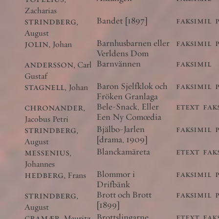
Zacharias
strindberg
,
Bandet [1897]
faksimil
August
jolin
,
Barnhusbarnen eller
faksimil
Johan
Verldens Dom
andersson
,
Barnvännen
faksimil
Carl
Gustaf
stagnell
,
Baron Sjelfklok och
faksimil
Johan
Fröken Granlaga
chronander
,
Bele-Snack, Eller
etext
fak
Een Ny Comœdia
Jacobus Petri
strindberg
,
Bjälbo-Jarlen
faksimil
[drama, 1909]
August
messenius
,
Blanckamäreta
etext
fak
Johannes
hedberg
,
Blommor i
faksimil
Frans
Drifbänk
strindberg
,
Brott och Brott
faksimil
[1899]
August
cramær
,
Brottslingarne,
etext
fak
Mauritz