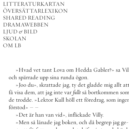
LITTERATURKARTAN
ÖVERSÄTTARLEXIKON
SHARED READING
DRAMAWEBBEN
LJUD
&
BILD
SKOLAN
OM LB
»
Hvad
vet
tant
Lova
om
Hedda
Gabler
?
»
sa
Vil
och
spärrade
upp
sina
runda
ögon
.
»
Joo
du
»
,
skrattade
jag
,
ty
det
gladde
mig
allt
at
få
visa
dem
,
att
jag
inte
var
fullt
så
bortkommen
so
de
trodde
.
»
Lektor
Kull
höll
ett
föredrag
,
som
inge
förstod
»
–
–
»
Det
är
han
van
vid
»
,
inflickade
Villy
.
»
Men
så
lånade
jag
boken
,
och
då
begrep
jag
ge
-