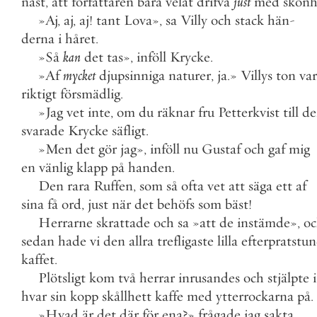
nast
,
att
författaren
bara
velat
drifva
just
med
skönh
»
Aj
,
aj
,
aj
!
tant
Lova
»
,
sa
Villy
och
stack
hän
-
derna
i
håret
.
»
Så
kan
det
tas
»
,
inföll
Krycke
.
»
Af
mycket
djupsinniga
naturer
,
ja
.
»
Villys
ton
var
riktigt
försmädlig
.
»
Jag
vet
inte
,
om
du
räknar
fru
Petterkvist
till
d
svarade
Krycke
säfligt
.
»
Men
det
gör
jag
»
,
inföll
nu
Gustaf
och
gaf
mig
en
vänlig
klapp
på
handen
.
Den
rara
Ruffen
,
som
så
ofta
vet
att
säga
ett
af
sina
få
ord
,
just
när
det
behöfs
som
bäst
!
Herrarne
skrattade
och
sa
»
att
de
instämde
»
,
o
sedan
hade
vi
den
allra
trefligaste
lilla
efterpratstu
kaffet
.
Plötsligt
kom
två
herrar
inrusandes
och
stjälpte
i
hvar
sin
kopp
skållhett
kaffe
med
ytterrockarna
på
.
»
Hvad
är
det
där
för
ena
?
»
frågade
jag
sakta
.