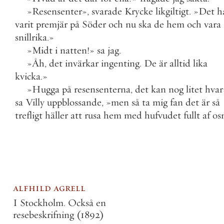
»
Resensenter
»
,
svarade
Krycke
likgiltigt
.
»
Det
h
varit
premjär
på
Söder
och
nu
ska
de
hem
och
vara
snillrika
.
»
»
Midt
i
natten
!
»
sa
jag
.
»
Åh
,
det
invärkar
ingenting
.
De
är
alltid
lika
kvicka
.
»
»
Hugga
på
resensenterna
,
det
kan
nog
litet
hvar
sa
Villy
uppblossande
,
»
men
så
ta
mig
fan
det
är
så
trefligt
häller
att
rusa
hem
med
hufvudet
fullt
af
os
alfhild agrell
I Stockholm. Också en
resebeskrifning
(1892)