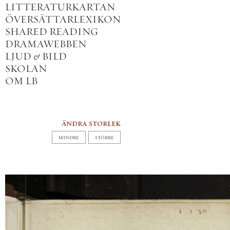
LITTERATURKARTAN
ÖVERSÄTTARLEXIKON
SHARED READING
DRAMAWEBBEN
LJUD
&
BILD
SKOLAN
OM LB
ändra storlek
MINDRE
STÖRRE