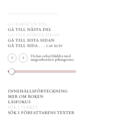
gå bakåt en del
gå till nästa del
gå till första sidan
gå till sista sidan
gå till sida . . .
i av xciv
Du kan också bläddra med
tangentbordets piltangenter.
innehållsförteckning
mer om boken
läsfokus
sök i verket
sök i författarens texter