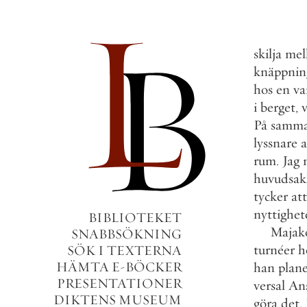
skilja
mel
knäppnin
hos
en
va
i
berget
,
På
samm
lyssnare
a
rum
.
Jag
huvudsak
tycker
att
nyttighet
BIBLIOTEKET
Majako
SNABBSÖKNING
turnéer
h
SÖK I TEXTERNA
HÄMTA E-BÖCKER
han
plan
PRESENTATIONER
versal
An
DIKTENS MUSEUM
göra
det
.