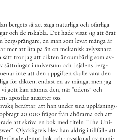
lan
bergets
så
att
säga
naturliga
och
ofarliga
gar
och
de
riskabla
.
Det
hade
visat
sig
att
örat
n
bergsprängare
,
en
man
som
levat
många
år
var
mer
att
lita
på
än
en
mekanisk
avlyssnare
.
a
sätt
tror
jag
att
dikten
är
oumbärlig
som
av
-
v
sättningar
i
universum
och
i
själens
berg
-
menar
inte
att
den
uppgiften
skulle
vara
den
liga
för
dikten
,
endast
en
av
många
,
men
jag
vi
gott
kan
nämna
den
,
när
”
tidens
”
och
ens
apostlar
ansätter
oss
.
vskij
berättar
,
att
han
under
sina
uppläsnings
-
opbragt
20
000
frågor
från
åhörarna
och
att
erade
att
skriva
en
bok
med
titeln
”
The
Uni
-
swer
”
.
Olyckligtvis
blev
han
aldrig
i
tillfälle
att
Berövade
denna
bok
och
i
avsaknad
av
mani
-