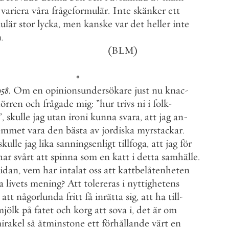
variera
våra
frågeformulär
.
Inte
skänker
ett
ulär
stor
lycka
,
men
kanske
var
det
heller
inte
n
.
(
BLM
)
◦
958
.
Om
en
opinionsundersökare
just
nu
knac
-
örren
och
frågade
mig
:
”
hur
trivs
ni
i
folk
-
”
,
skulle
jag
utan
ironi
kunna
svara
,
att
jag
an
-
emmet
vara
den
bästa
av
jordiska
myrstackar
.
skulle
jag
lika
sanningsenligt
tillfoga
,
att
jag
för
har
svårt
att
spinna
som
en
katt
i
detta
samhälle
.
sidan
,
vem
har
intalat
oss
att
kattbelåtenheten
a
livets
mening
?
Att
tolereras
i
nyttighetens
att
någorlunda
fritt
få
inrätta
sig
,
att
ha
till
-
mjölk
på
fatet
och
korg
att
sova
i
,
det
är
om
irakel
så
åtminstone
ett
förhållande
värt
en