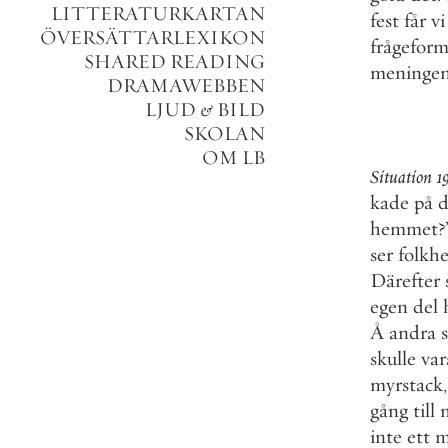
LITTERATURKARTAN
fest
får
vi
ÖVERSÄTTARLEXIKON
frågeform
SHARED READING
meninge
DRAMAWEBBEN
LJUD
&
BILD
SKOLAN
OM LB
Situation
1
kade
på
d
hemmet
?
ser
folkh
Därefter
egen
del
Å
andra
skulle
var
myrstack
,
gång
till
inte
ett
m