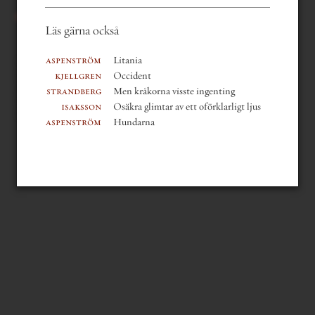
Läs gärna också
innehållsförteckning
aspenström
Litania
mer om boken
kjellgren
Occident
läsfokus
strandberg
Men kråkorna visste ingenting
sök i verket
isaksson
Osäkra glimtar av ett oförklarligt ljus
sök i författarens texter
aspenström
Hundarna