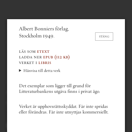
werner aspenström
Albert Bonniers förlag,
Snölegend
(1949)
Stockholm 1949.
STÄNG
läs som
etext
ladda ner
epub
(112 kb)
verket i
libris
Hänvisa till detta verk
Det exemplar som ligger till grund för
Litteraturbankens utgåva finns i privat ägo.
gå bakåt en del
gå till nästa del
gå till första sidan
Verket är upphovsrättsskyddat. Får inte spridas
gå till sista sidan
eller förändras. Får inte utnyttjas kommersiellt.
gå till sida . . .
3 av 70
Du kan också bläddra med
tangentbordets piltangenter.