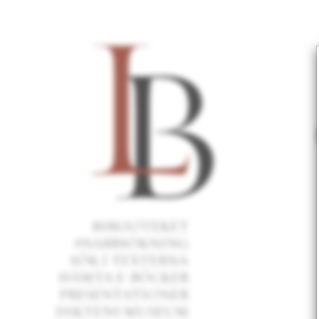
ca
be
Car
Sta
Bel
ens
BIBLIOTEKET
Stoc
SNABBSÖKNING
Litt
SÖK I TEXTERNA
Bell
HÄMTA E-BÖCKER
PRESENTATIONER
DIKTENS MUSEUM
läs 