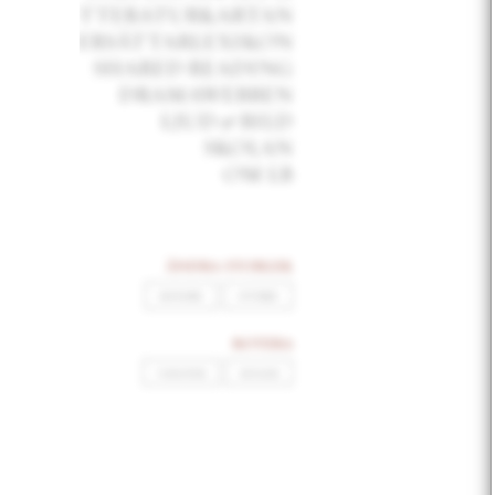
verk
ITTERATURKARTAN
ERSÄTTARLEXIKON
Hän
SHARED READING
DRAMAWEBBEN
LJUD
&
BILD
SKOLAN
OM LB
Verke
utnyt
ändra storlek
MINDRE
STÖRRE
Läs g
rotera
VÄNSTER
HÖGER
stri
al
stri
stri
su