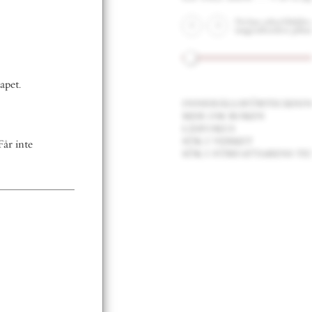
Du kan också bläddra med
tangentbordets piltangenter.
innehållsförteckning
mer om boken
läsfokus
sök i verket
sök i författarens texter