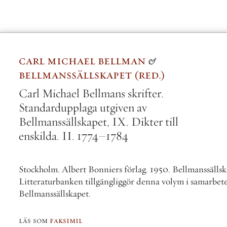
rl michael bellman
&
S
llmanssällskapet
red.
l Michael Bellmans skrifter.
ndardupplaga utgiven av
lmanssällskapet, IX. Dikter till
kilda. II. 1774–1784
kholm. Albert Bonniers förlag. 1950. Bellmanssällskapet. –
eraturbanken tillgängliggör denna volym i samarbete med
manssällskapet.
som
faksimil