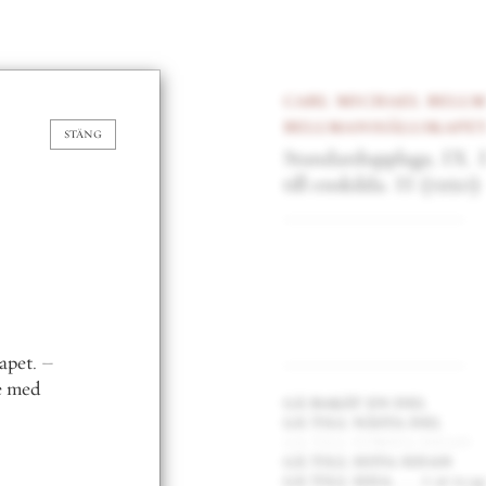
carl michael bellman
&
bellmanssällskapet
red.
TÄNG
Standardupplaga, IX. Dikter
till enskilda. II
(1950)
gå bakåt en del
gå till nästa del
gå till första sidan
gå till sista sidan
gå till sida . . .
v av ii.247