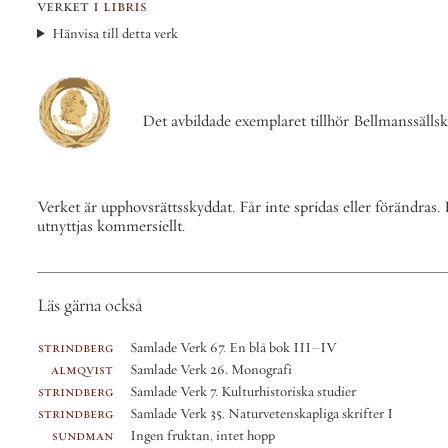
et i
libris
visa till detta verk
Det avbildade exemplaret tillhör Bellmanssällskapet.
t är upphovsrättsskyddat. Får inte spridas eller förändras. Får inte
tjas kommersiellt.
ärna också
ndberg
Samlade Verk 67. En blå bok III–IV
mqvist
Samlade Verk 26. Monografi
ndberg
Samlade Verk 7. Kulturhistoriska studier
ndberg
Samlade Verk 35. Naturvetenskapliga skrifter I
ndman
Ingen fruktan, intet hopp